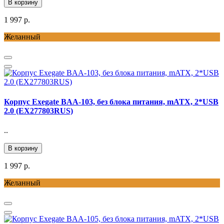
В корзину
1 997 р.
Желанный
Корпус Exegate BAA-103, без блока питания, mATX, 2*USB
2.0 (EX277803RUS)
..
В корзину
1 997 р.
Желанный