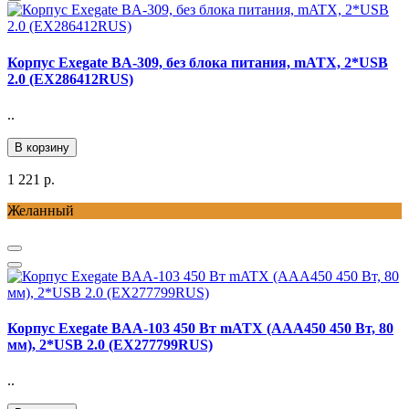
Корпус Exegate BA-309, без блока питания, mATX, 2*USB
2.0 (EX286412RUS)
..
В корзину
1 221 р.
Желанный
Корпус Exegate BAA-103 450 Вт mATX (AAA450 450 Вт, 80
мм), 2*USB 2.0 (EX277799RUS)
..