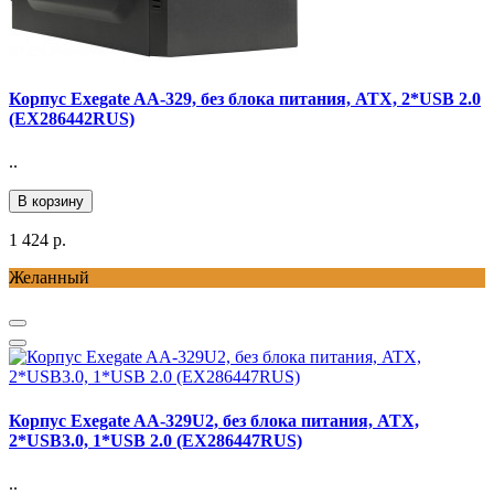
Корпус Exegate AA-329, без блока питания, ATX, 2*USB 2.0
(EX286442RUS)
..
В корзину
1 424 р.
Желанный
Корпус Exegate AA-329U2, без блока питания, ATX,
2*USB3.0, 1*USB 2.0 (EX286447RUS)
..