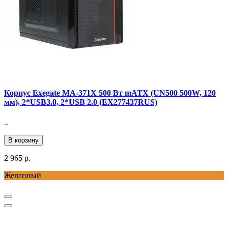
Корпус Exegate MA-371X 500 Вт mATX (UN500 500W, 120
мм), 2*USB3.0, 2*USB 2.0 (EX277437RUS)
..
В корзину
2 965 р.
Желанный