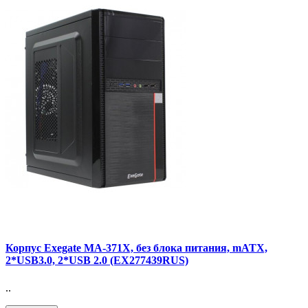
Корпус Exegate MA-371X, без блока питания, mATX,
2*USB3.0, 2*USB 2.0 (EX277439RUS)
..