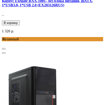
Корпус Exegate BAA-108U, без блока питания, mATX,
1*USB3.0, 1*USB 2.0 (EX283126RUS)
..
В корзину
1 326 р.
Желанный