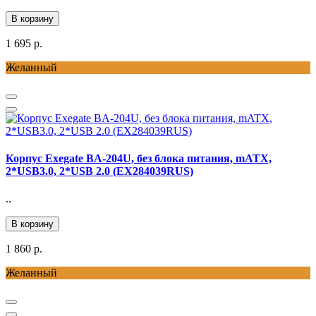
В корзину
1 695 р.
Желанный
Корпус Exegate BA-204U, без блока питания, mATX,
2*USB3.0, 2*USB 2.0 (EX284039RUS)
..
В корзину
1 860 р.
Желанный