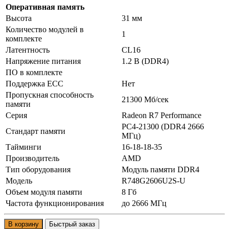
Оперативная память
Высота
31 мм
Количество модулей в
1
комплекте
Латентность
CL16
Напряжение питания
1.2 В (DDR4)
ПО в комплекте
Поддержка ECC
Нет
Пропускная способность
21300 Мб/сек
памяти
Серия
Radeon R7 Performance
PC4-21300 (DDR4 2666
Стандарт памяти
МГц)
Тайминги
16-18-18-35
Производитель
AMD
Тип оборудования
Модуль памяти DDR4
Модель
R748G2606U2S-U
Объем модуля памяти
8 Гб
Частота функционирования
до 2666 МГц
В корзину