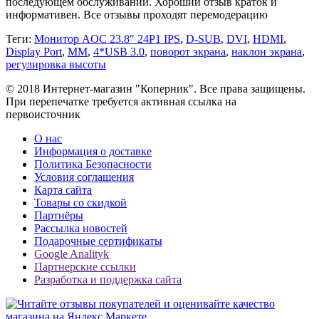
последующем обслуживании. Хороший отзыв краток и
информативен. Все отзывы проходят перемодерацию
Теги:
Монитор AOC 23.8" 24P1 IPS
,
D-SUB
,
DVI
,
HDMI
,
Display Port
,
MM
,
4*USB 3.0
,
поворот экрана
,
наклон экрана
,
регулировка высоты
© 2018 Интернет-магазин "Коперник". Все права защищены.
При перепечатке требуется активная ссылка на
первоисточник
О нас
Информация о доставке
Политика Безопасности
Условия соглашения
Карта сайта
Товары со скидкой
Партнёры
Рассылка новостей
Подарочные сертификаты
Google Analityk
Партнерские ссылки
Разработка и поддержка сайта