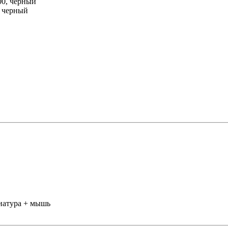
, черный
иатура + мышь