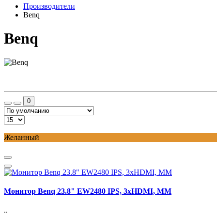
Производители
Benq
Benq
0
Желанный
Монитор Benq 23.8" EW2480 IPS, 3xHDMI, MM
..