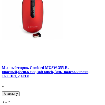
Мышь беспров. Gembird MUSW-355-R,
красный,бесш.клик, soft touch, 3кн.+колесо-кнопка,
1600DPI, 2,4ГГц
..
В корзину
357 р.