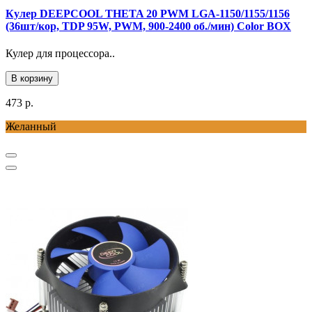
Кулер DEEPCOOL THETA 20 PWM LGA-1150/1155/1156
(36шт/кор, TDP 95W, PWM, 900-2400 об./мин) Color BOX
Кулер для процессора..
В корзину
473 р.
Желанный