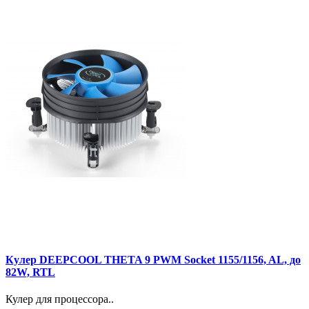
Кулер DEEPCOOL THETA 9 PWM Socket 1155/1156, AL, до
82W, RTL
Кулер для процессора..